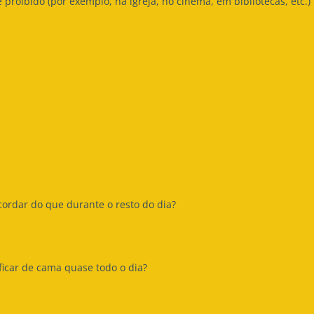
 proibido (por exemplo, na igreja, no cinema, em bibliotecas, etc.)
ordar do que durante o resto do dia?
icar de cama quase todo o dia?