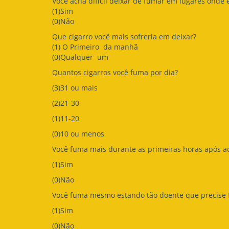
Você acha difícil deixar de fumar em lugares onde é
(1)Sim
(0)Não
Que cigarro você mais sofreria em deixar?
(1) O Primeiro da manhã
(0)Qualquer um
Quantos cigarros você fuma por dia?
(3)31 ou mais
(2)21-30
(1)11-20
(0)10 ou menos
Você fuma mais durante as primeiras horas após ac
(1)Sim
(0)Não
Você fuma mesmo estando tão doente que precise f
(1)Sim
(0)Não